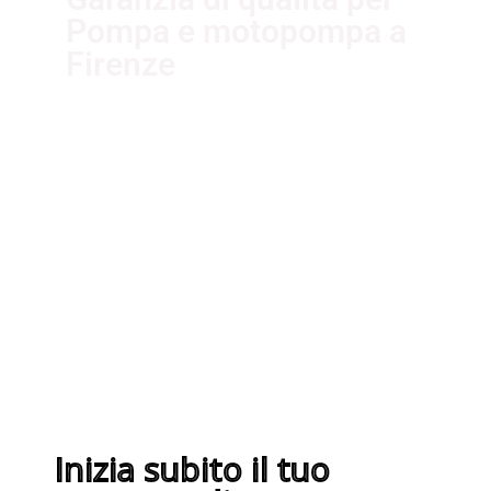
Pompa e motopompa a
Firenze
I nostri fornitori partner garantiscono
servizi di qualità. Essi sono selezionati
nel rispetto delle più recenti
normative sui sistemi di gestione per
la qualità ISO 9001:2015
Inizia subito il tuo