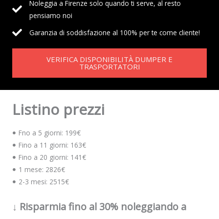
Noleggia a Firenze solo quando ti serve, al resto
pensiamo noi
Garanzia di soddisfazione al 100% per te come cliente!
VERIFICA DISPONIBILITÀ DUMPER E
TRASPORTATORI
Listino prezzi
Fno a 5 giorni: 199€
Fino a 11 giorni: 163€
Fino a 20 giorni: 141€
1 mese: 2826€
2-3 mesi: 2515€
↓ Risparmia fino al 30% noleggiando a