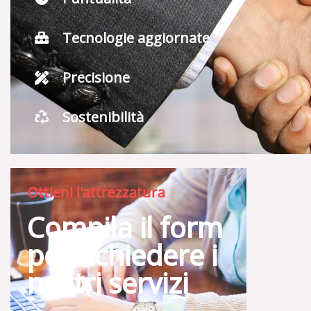
Tecnologie aggiornate
Precisione
Sostenibilità
Ottieni l'attrezzatura
Compila il form
per richiedere i
nostri servizi