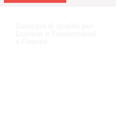
Garanzia di qualità per
Dumper e Trasportatori
a Firenze
I nostri fornitori partner garantiscono
servizi di qualità. Essi sono selezionati
nel rispetto delle più recenti
normative sui sistemi di gestione per
la qualità ISO 9001:2015