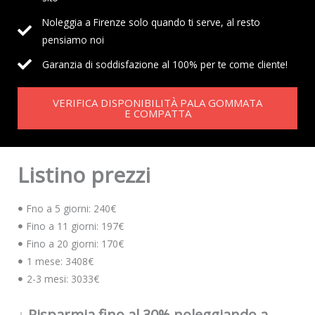
Noleggia a Firenze solo quando ti serve, al resto
pensiamo noi
Garanzia di soddisfazione al 100% per te come cliente!
VERIFICA DISPONIBILITÀ PALA GOMMATA
E COMPATTA
Listino prezzi
Fno a 5 giorni: 240€
Fino a 11 giorni: 197€
Fino a 20 giorni: 170€
1 mese: 3408€
2-3 mesi: 3033€
↓ Risparmia fino al 30% noleggiando a