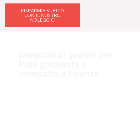
RISPARMIA SUBITO
CON IL NOSTRO
NOLEGGIO
Garanzia di qualità per
Pala gommata e
compatta a Firenze
I nostri fornitori partner garantiscono
servizi di qualità. Essi sono selezionati
nel rispetto delle più recenti
normative sui sistemi di gestione per
la qualità ISO 9001:2015