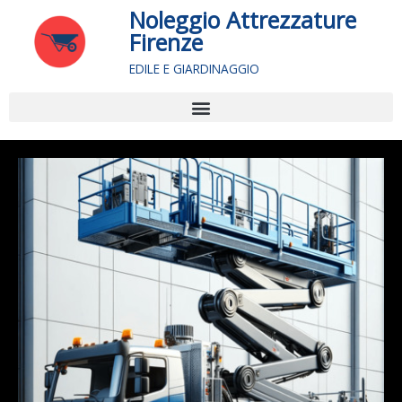
Vai
Noleggio Attrezzature
al
Firenze
contenuto
EDILE E GIARDINAGGIO
Menu