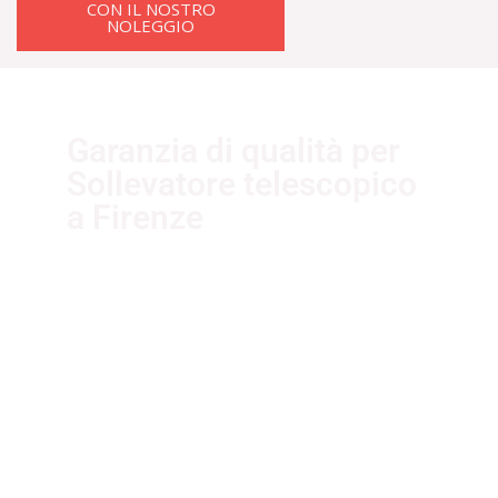
CON IL NOSTRO
NOLEGGIO
Garanzia di qualità per
Sollevatore telescopico
a Firenze
I nostri fornitori partner garantiscono
servizi di qualità. Essi sono selezionati
nel rispetto delle più recenti
normative sui sistemi di gestione per
la qualità ISO 9001:2015