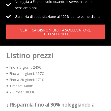
Noleggia a Firenze solo quando ti serve, al resto
pensiamo noi
Garanzia di soddisfazione al 100% per te come cliente!
VERIFICA DISPONIBILITÀ SOLLEVATORE
TELESCOPICO
Listino prezzi
Fno a 5 giorni: 240€
Fino a 11 giorni: 197€
Fino a 20 giorni: 170€
1 mese: 3408€
2-3 mesi: 3033€
↓ Risparmia fino al 30% noleggiando a