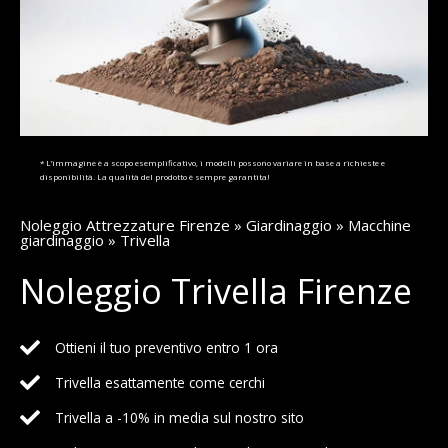
* L’immagine è a scopo esemplificativo, i modelli possono variare in base a richieste e
disponibilità. La qualità del prodotto è sempre garantita!
Noleggio Attrezzature Firenze
»
Giardinaggio
»
Macchine
giardinaggio
» Trivella
Noleggio Trivella Firenze
Ottieni il tuo preventivo entro 1 ora
Trivella esattamente come cerchi
Trivella a -10% in media sul nostro sito