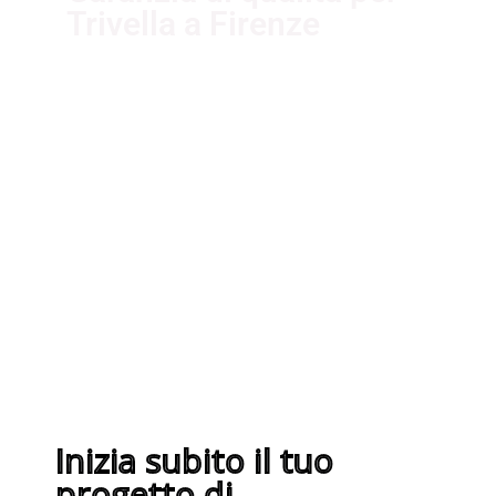
Trivella a Firenze
I nostri fornitori partner
garantiscono servizi di qualità. Essi
sono selezionati nel rispetto delle
più recenti normative sui sistemi di
gestione per la qualità ISO
9001:2015
Inizia subito il tuo
progetto di