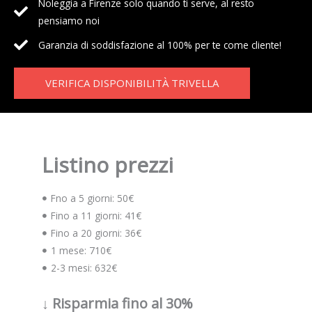
Noleggia a Firenze solo quando ti serve, al resto
pensiamo noi
Garanzia di soddisfazione al 100% per te come cliente!
VERIFICA DISPONIBILITÀ TRIVELLA
Listino prezzi
Fno a 5 giorni: 50€
Fino a 11 giorni: 41€
Fino a 20 giorni: 36€
1 mese: 710€
2-3 mesi: 632€
↓ Risparmia fino al 30%