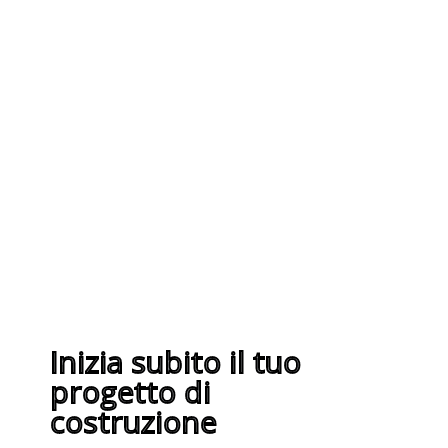
I nostri fornitori partner
garantiscono servizi di qualità. Essi
sono selezionati nel rispetto delle
più recenti normative sui sistemi di
gestione per la qualità ISO
9001:2015
Inizia subito il tuo
progetto di
costruzione