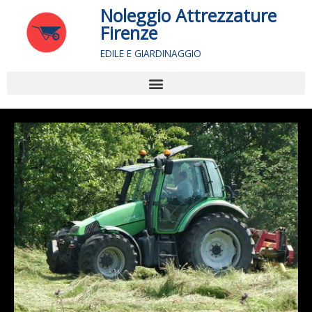
Vai
Noleggio Attrezzature
al
Firenze
contenuto
EDILE E GIARDINAGGIO
Menu