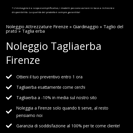
* L’immagine è a scopo esemplificativo, i modelli possono variare in base a richieste e
disponibilità. La qualità del prodotto è sempre garantita!
Noleggio Attrezzature Firenze
»
Giardinaggio
»
Taglio del
prato
» Taglia erba
Noleggio Tagliaerba
Firenze
Ottieni il tuo preventivo entro 1 ora
Tagliaerba esattamente come cerchi
Tagliaerba a -10% in media sul nostro sito
Noleggia a Firenze solo quando ti serve, al resto
pensiamo noi
Garanzia di soddisfazione al 100% per te come cliente!