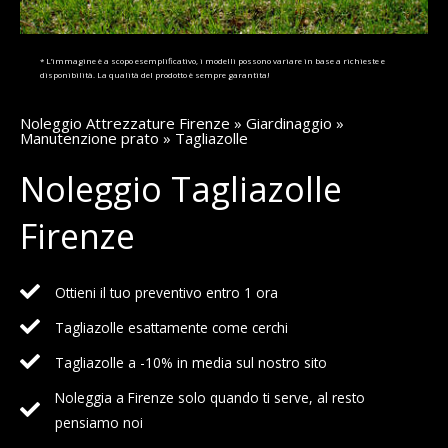
* L’immagine è a scopo esemplificativo, i modelli possono variare in base a richieste e
disponibilità. La qualità del prodotto è sempre garantita!
Noleggio Attrezzature Firenze
»
Giardinaggio
»
Manutenzione prato
» Tagliazolle
Noleggio Tagliazolle
Firenze
Ottieni il tuo preventivo entro 1 ora
Tagliazolle esattamente come cerchi
Tagliazolle a -10% in media sul nostro sito
Noleggia a Firenze solo quando ti serve, al resto
pensiamo noi