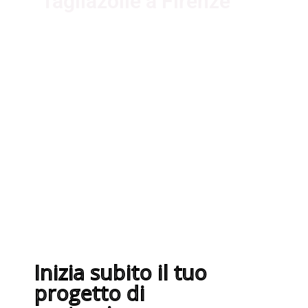
Tagliazolle a Firenze
I nostri fornitori partner
garantiscono servizi di qualità. Essi
sono selezionati nel rispetto delle
più recenti normative sui sistemi di
gestione per la qualità ISO
9001:2015
Inizia subito il tuo
progetto di